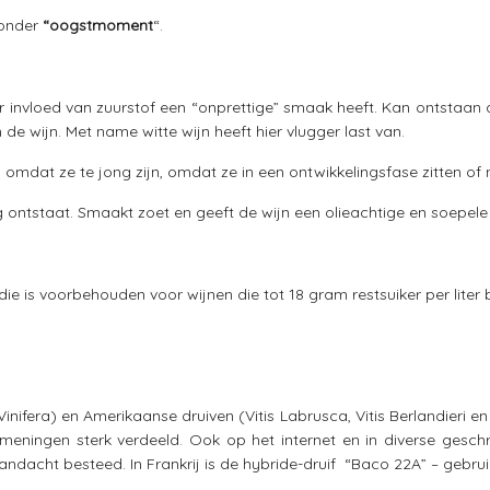
 onder
“oogstmoment
“.
r invloed van zuurstof een “onprettige” smaak heeft. Kan ontstaan 
 de wijn. Met name witte wijn heeft hier vlugger last van.
n omdat ze te jong zijn, omdat ze in een ontwikkelingsfase zitten 
 ontstaat. Smaakt zoet en geeft de wijn een olieachtige en soepele 
 is voorbehouden voor wijnen die tot 18 gram restsuiker per liter 
 Vinifera) en Amerikaanse druiven (Vitis Labrusca, Vitis Berlandieri
meningen sterk verdeeld. Ook op het internet en in diverse geschr
aandacht besteed. In Frankrij is de hybride-druif “Baco 22A” – gebr