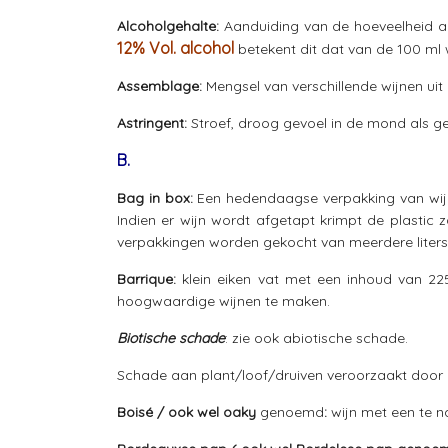
Alcoholgehalte:
Aanduiding van de hoeveelheid al
12% Vol. alcohol
betekent dit dat van de 100 ml w
Assemblage:
Mengsel van verschillende wijnen uit 
Astringent:
Stroef, droog gevoel in de mond als ge
B.
Bag in box:
Een hedendaagse verpakking van wijn 
Indien er wijn wordt afgetapt krimpt de plastic 
verpakkingen worden gekocht van meerdere liters. 
Barrique:
klein eiken vat met een inhoud van 225
hoogwaardige wijnen te maken.
Biotische schade
: zie ook abiotische schade.
Schade aan plant/loof/druiven veroorzaakt door b
Boisé / ook wel oaky
genoemd
:
wijn met een te n