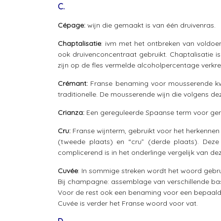
C.
Cépage:
wijn die gemaakt is van één druivenras.
Chaptalisatie
: ivm met het ontbreken van voldoe
ook druivenconcentraat gebruikt. Chaptalisatie i
zijn op de fles vermelde alcoholpercentage verkre
Crémant:
Franse benaming voor mousserende k
traditionelle. De mousserende wijn die volgens
Crianza:
Een gereguleerde Spaanse term voor gerijp
Cru:
Franse wijnterm, gebruikt voor het herkennen
(tweede plaats) en “cru” (derde plaats). Deze i
complicerend is in het onderlinge vergelijk van de
Cuvée
: In sommige streken wordt het woord gebru
Bij champagne: assemblage van verschillende bas
Voor de rest ook een benaming voor een bepaalde 
Cuvée is verder het Franse woord voor vat.