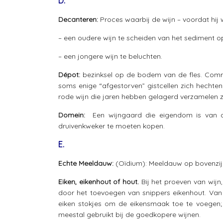
D.
Decanteren:
Proces waarbij de wijn – voordat hij 
– een oudere wijn te scheiden van het sediment o
– een jongere wijn te beluchten.
Dépot:
bezinksel op de bodem van de fles. Commer
soms enige “afgestorven” gistcellen zich hechten 
rode wijn die jaren hebben gelagerd verzamelen z
Domein:
Een wijngaard die eigendom is van de
druivenkweker te moeten kopen.
E.
Echte Meeldauw:
(Oïdium): Meeldauw op bovenzijd
Eiken, eikenhout of hout.
Bij het proeven van wijn,
door het toevoegen van snippers eikenhout. Van
eiken stokjes om de eikensmaak toe te voegen; 
meestal gebruikt bij de goedkopere wijnen.