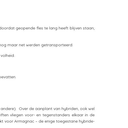
doordat geopende fles te lang heeft blijven staan;
of nog maar net werden getransporteerd.
volheid.
bevatten.
 en andere). Over de aanplant van hybriden, ook wel
iften vliegen voor- en tegenstanders elkaar in de
uikt voor Armagnac – de enige toegestane hybride-