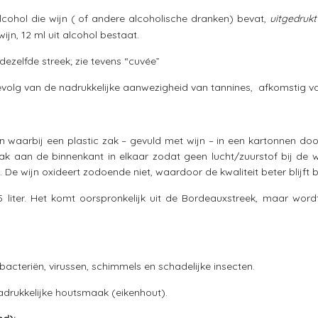
cohol die wijn ( of andere alcoholische dranken) bevat,
uitgedruk
ijn, 12 ml uit alcohol bestaat.
dezelfde streek; zie tevens “cuvée”
volg van de nadrukkelijke aanwezigheid van tannines, afkomstig van
waarbij een plastic zak – gevuld met wijn – in een kartonnen doos
zak aan de binnenkant in elkaar zodat geen lucht/zuurstof bij de
De wijn oxideert zodoende niet, waardoor de kwaliteit beter blijft
 liter. Het komt oorspronkelijk uit de Bordeauxstreek, maar wor
acteriën, virussen, schimmels en schadelijke insecten.
adrukkelijke houtsmaak (eikenhout).