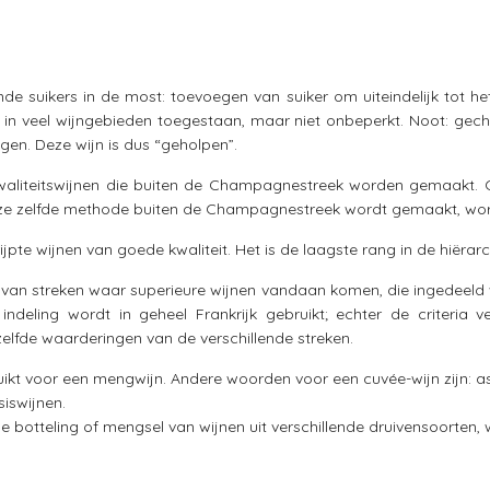
nde suikers in de most: toevoegen van suiker om uiteindelijk tot 
s in veel wijngebieden toegestaan, maar niet onbeperkt. Noot: gecha
gen. Deze wijn is dus “geholpen”.
waliteitswijnen die buiten de Champagnestreek worden gemaakt
 deze zelfde methode buiten de Champagnestreek wordt gemaakt, w
te wijnen van goede kwaliteit. Het is de laagste rang in de hiërarc
 van streken waar superieure wijnen vandaan komen, die ingedeeld w
ndeling wordt in geheel Frankrijk gebruikt; echter de criteria ve
zelfde waarderingen van de verschillende streken.
ikt voor een mengwijn. Andere woorden voor een cuvée-wijn zijn: a
iswijnen.
botteling of mengsel van wijnen uit verschillende druivensoorten, 