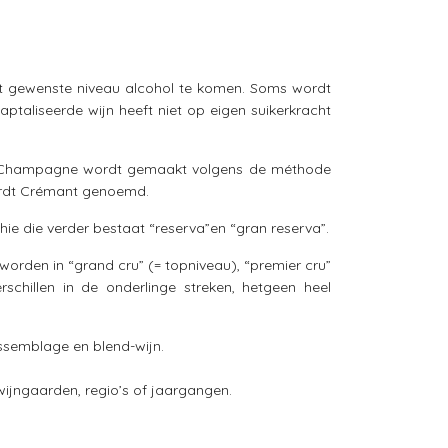
het gewenste niveau alcohol te komen. Soms wordt
ptaliseerde wijn heeft niet op eigen suikerkracht
. Champagne wordt gemaakt volgens de méthode
ordt Crémant genoemd.
hie die verder bestaat “reserva”en “gran reserva”.
orden in “grand cru” (= topniveau), “premier cru”
rschillen in de onderlinge streken, hetgeen heel
ssemblage en blend-wijn.
wijngaarden, regio’s of jaargangen.