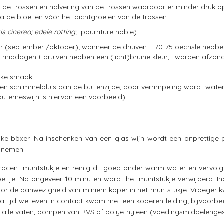
de trossen en halvering van de trossen waardoor er minder druk o
a de bloei en vóór het dichtgroeien van de trossen.
s cinerea; edele rotting;
pourriture noble):
 jaar (september /oktober); wanneer de druiven 70-75 oechsle hebb
middagen.+ druiven hebben een (licht)bruine kleur;+ worden afzond
ijke smaak.
en schimmelpluis aan de buitenzijde; door verrimpeling wordt water
auterneswijn is hiervan een voorbeeld).
ijke böxer. Na inschenken van een glas wijn wordt een onprettige
e nemen.
ocent muntstukje en reinig dit goed onder warm water en vervolge
ltje. Na ongeveer 10 minuten wordt het muntstukje verwijderd. In
or de aanwezigheid van miniem koper in het muntstukje. Vroeger 
altijd wel even in contact kwam met een koperen leiding; bijvoorbe
 alle vaten, pompen van RVS of polyethyleen (voedingsmiddelengesc