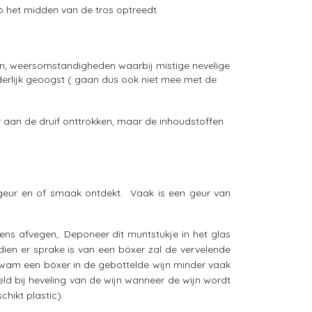
p het midden van de tros optreedt.
en; weersomstandigheden waarbij mistige nevelige
erlijk geoogst ( gaan dus ook niet mee met de
 aan de druif onttrokken, maar de inhoudstoffen
 geur en of smaak ontdekt. Vaak is een geur van
ns afvegen,. Deponeer dit muntstukje in het glas
dien er sprake is van een böxer zal de vervelende
kwam een böxer in de gebottelde wijn minder vaak
eld bij heveling van de wijn wanneer de wijn wordt
hikt plastic).