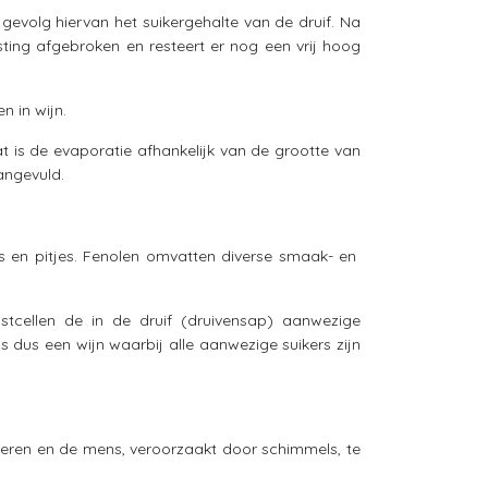
gevolg hiervan het suikergehalte van de druif. Na
ting afgebroken en resteert er nog een vrij hoog
 in wijn.
vat is de evaporatie afhankelijk van de grootte van
angevuld.
jes en pitjes. Fenolen omvatten diverse smaak- en
tcellen de in de druif (druivensap) aanwezige
s dus een wijn waarbij alle aanwezige suikers zijn
dieren en de mens, veroorzaakt door schimmels, te