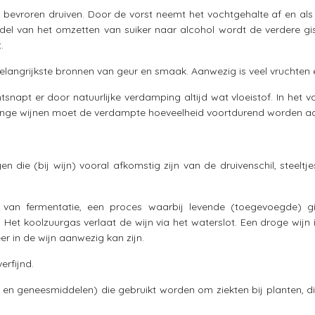
bevroren druiven. Door de vorst neemt het vochtgehalte af en als 
l van het omzetten van suiker naar alcohol wordt de verdere gis
.
angrijkste bronnen van geur en smaak. Aanwezig is veel vruchten en
ontsnapt er door natuurlijke verdamping altijd wat vloeistof. In het 
j jonge wijnen moet de verdampte hoeveelheid voortdurend worden a
en die (bij wijn) vooral afkomstig zijn van de druivenschil, steelt
an fermentatie, een proces waarbij levende (toegevoegde) gis
 Het koolzuurgas verlaat de wijn via het waterslot. Een droge wijn i
r in de wijn aanwezig kan zijn.
erfijnd.
( en geneesmiddelen) die gebruikt worden om ziekten bij planten, 