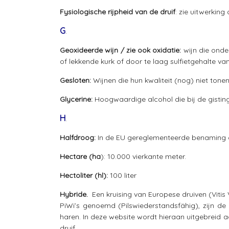
Fysiologische rijpheid van de druif
: zie uitwerking
G
.
Geoxideerde wijn / zie ook oxidatie:
wijn die onde
of lekkende kurk of door te laag sulfietgehalte van
Gesloten:
Wijnen die hun kwaliteit (nog) niet tone
Glycerine:
Hoogwaardige alcohol die bij de gisting
H
.
Halfdroog:
In de EU gereglementeerde benaming die
Hectare (ha
): 10.000 vierkante meter.
Hectoliter (hl):
100 liter
Hybride.
Een kruising van Europese druiven (Vitis
PiWi’s genoemd (Pilswiederstandsfähig), zijn de 
haren. In deze website wordt hieraan uitgebreid 
druif.