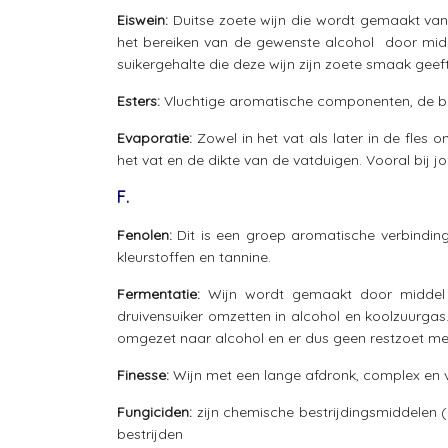
Eiswein:
Duitse zoete wijn die wordt gemaakt van 
het bereiken van de gewenste alcohol door midde
suikergehalte die deze wijn zijn zoete smaak geeft
Esters:
Vluchtige aromatische componenten, de bel
Evaporatie:
Zowel in het vat als later in de fles 
het vat en de dikte van de vatduigen. Vooral bi
F.
Fenolen:
Dit is een groep aromatische verbinding
kleurstoffen en tannine.
Fermentatie:
Wijn wordt gemaakt door middel v
druivensuiker omzetten in alcohol en koolzuurgas.
omgezet naar alcohol en er dus geen restzoet mee
Finesse:
Wijn met een lange afdronk, complex en v
Fungiciden:
zijn chemische bestrijdingsmiddelen 
bestrijden