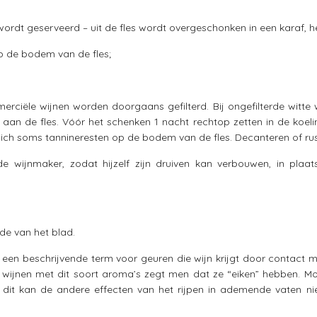
wordt geserveerd – uit de fles wordt overgeschonken in een karaf, h
p de bodem van de fles;
ciële wijnen worden doorgaans gefilterd. Bij ongefilterde witte w
aan de fles. Vóór het schenken 1 nacht rechtop zetten in de koelin
ich soms tannineresten op de bodem van de fles. Decanteren of rust
 wijnmaker, zodat hijzelf zijn druiven kan verbouwen, in pla
e van het blad.
 een beschrijvende term voor geuren die wijn krijgt door contact m
 wijnen met dit soort aroma’s zegt men dat ze “eiken” hebben. M
dit kan de andere effecten van het rijpen in ademende vaten ni