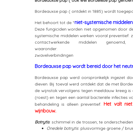
Bordeauxse pap ( ook wel Bordelese pap genoem
Bordeauxse pap ( ontdekt in 1885) wordt toegepas
niet-systemische middelen
Het behoort tot de “
Deze fungiciden worden niet opgenomen door de p
systemische middelen werken vooral preventief:
contactwerkende middelen genoe
waaronder: – * koperv
zwavelverbindingen
Bordeauxse pap wordt bereid door het neutrali
Bordeauxse pap werd oorspronkelijk ingezet doo
dieven. Bij toeval werd ontdekt dat de met Borde
de wijnstok vervolgens tegen meeldauw kreeg is e
(roest) en tegen een aantal bacteriële infecties 
Het valt nie
behandeling is alleen preventief.
wijnbouw.
Botrytis
: schimmel in de trossen; te onderscheiden
Onedele botrytis
: pluisvormige groene / bru