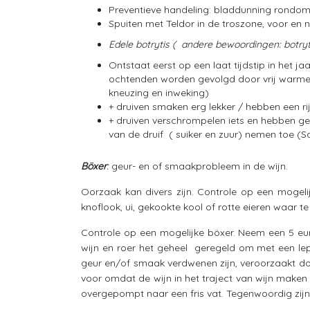
Preventieve handeling: bladdunning rondom 
Spuiten met Teldor in de troszone, voor en n
Edele botrytis ( andere bewoordingen: botryti
Ontstaat eerst op een laat tijdstip in het
ochtenden worden gevolgd door vrij warme 
kneuzing en inweking)
+ druiven smaken erg lekker / hebben een r
+ druiven verschrompelen iets en hebben ge
van de druif ( suiker en zuur) nemen toe (S
Böxer
:
geur- en of smaakprobleem in de wijn.
Oorzaak kan divers zijn. Controle op een mogel
knoflook, ui, gekookte kool of rotte eieren waar t
Controle op een mogelijke böxer. Neem een 5 eur
wijn en roer het geheel geregeld om met een lepe
geur en/of smaak verdwenen zijn, veroorzaakt do
voor omdat de wijn in het traject van wijn maken 
overgepompt naar een fris vat. Tegenwoordig zijn