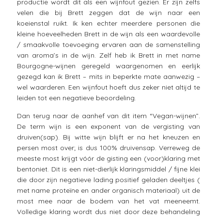
productie wordt dit als een wijnfout gezien. Er zijn zelfs
velen die bij Brett zeggen dat de wijn naar een
koeienstal ruikt. Ik ken echter meerdere personen die
kleine hoeveelheden Brett in de wijn als een waardevolle
/ smaakvolle toevoeging ervaren aan de samenstelling
van aroma’s in de wijn. Zelf heb ik Brett in met name
Bourgogne-wijnen geregeld waargenomen en eerlijk
gezegd kan ik Brett – mits in beperkte mate aanwezig –
wel waarderen. Een wijnfout hoeft dus zeker niet altijd te
leiden tot een negatieve beoordeling.
Dan terug naar de aanhef van dit item “Vegan-wijnen”.
De term wijn is een exponent van de vergisting van
druiven(sap). Bij witte wijn blijft er na het kneuzen en
persen most over; is dus 100% druivensap. Verreweg de
meeste most krijgt vóór de gisting een (voor)klaring met
bentoniet. Dit is een niet-dierlijk klaringsmiddel / fijne klei
die door zijn negatieve lading positief geladen deeltjes (
met name proteïne en ander organisch materiaal) uit de
most mee naar de bodem van het vat meeneemt.
Volledige klaring wordt dus niet door deze behandeling