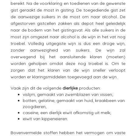
bereikt. Na de voorklaring en toedienen van de gewenste
gist geraakt de most in gisting. De toegediende gist zet
de aanwezige suikers in de most om naar alcohol. De
afgestorven gistcellen zakken als depot heel geleidelijk
naar de bodem van het gistingsvat. Als alle suikers in de
most zijn omgezet naar alcohol is de wijn in het vat nog
troebel. Volledig uitgegiste wijn is dus een droge wijn,
zonder aanwezigheid van suikers. De wijn zal
overwegend bij het aansluitende klaren (moeten)
worden geholpen omdat deze nog troebel is. Om te
zorgen dat het klaren van de wijn sneller verloopt
worden er klaringsmiddelen toegevoegd aan de wijn.
Vaak zijn dit de volgende
dierlijke
producten:
vislijm, gemaakt van zwemblazen van vissen;
botten; gelatine; gemaakt van huid, kraakbeen van
zoogdieren;
caseïne, een dierlijk eiwit afkomstig uit melk;
eiwit van kippeneieren.
Bovenvermelde stoffen hebben het vermogen om vaste