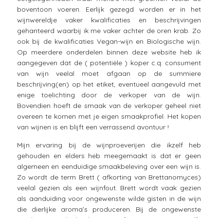
boventoon voeren. Eerlijk gezegd worden er in het
wijnwereldje vaker kwalificaties en beschrijvingen
gehanteerd waarbij ik me vaker achter de oren krab. Zo
ook bij de kwalificaties Vegan-wijn en Biologische wijn.
Op meerdere onderdelen binnen deze website heb ik
aangegeven dat de ( potentiële ) koper c.q. consument
van wijn veelal moet afgaan op de summiere
beschrijving(en) op het etiket, eventueel aangevuld met
enige toelichting door de verkoper van de wijn.
Bovendien hoeft de smaak van de verkoper geheel niet
overeen te komen met je eigen smaakprofiel. Het kopen
van wijnen is en blijft een verrassend avontuur !
Mijn ervaring bij de wijnproeverijen die ikzelf heb
gehouden en elders heb meegemaakt is dat er geen
algemeen en eenduidige smaakbeleving over een wijn is.
Zo wordt de term Brett ( afkorting van Brettanomyces)
veelal gezien als een wijnfout. Brett wordt vaak gezien
als aanduiding voor ongewenste wilde gisten in de wijn
die dierlijke aroma’s produceren. Bij de ongewenste